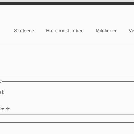
Startseite
Haltepunkt Leben
Mitglieder
Ve
e
n
st
ist.de