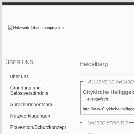
Direkt zum Inhalt
Netzwerk
Citykirchenprojekt
ÜBER UNS
Heidelberg
über uns
Allgemeine Angabe
Gründung und
Citykirche Heiliggei
Selbstverständnis
evangelisch
SprecherInnenteam
http://www.Citykirche-Heiligge
Netzwerktagungen
Unsere Struktur
Prävention/Schutzkonzept