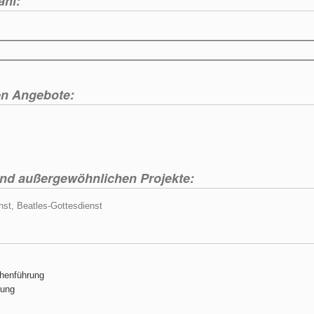
ahl:
en Angebote:
und außergewöhnlichen Projekte:
st, Beatles-Gottesdienst
henführung
zung