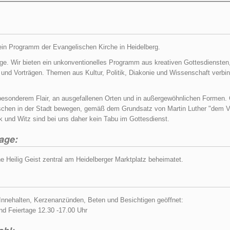
t ein Programm der Evangelischen Kirche in Heidelberg.
. Wir bieten ein unkonventionelles Programm aus kreativen Gottesdiensten, 
nd Vorträgen. Themen aus Kultur, Politik, Diakonie und Wissenschaft verbind
 besonderem Flair, an ausgefallenen Orten und in außergewöhnlichen Formen
nschen in der Stadt bewegen, gemäß dem Grundsatz von Martin Luther "dem V
k und Witz sind bei uns daher kein Tabu im Gottesdienst.
Lage:
he Heilig Geist zentral am Heidelberger Marktplatz beheimatet.
m Innehalten, Kerzenanzünden, Beten und Besichtigen geöffnet:
d Feiertage 12.30 -17.00 Uhr