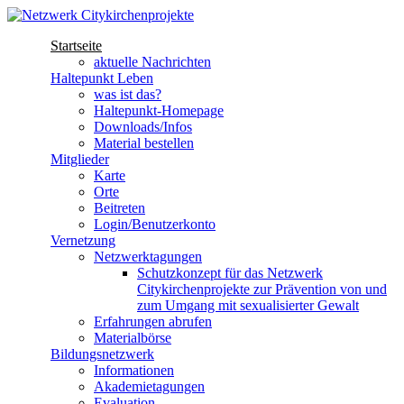
Direkt zum Inhalt
Startseite
Netzwerk
aktuelle Nachrichten
Haltepunkt Leben
Citykirchenprojekte
was ist das?
Haltepunkt-Homepage
Downloads/Infos
Material bestellen
Mitglieder
Karte
Orte
Beitreten
Login/Benutzerkonto
Vernetzung
Netzwerktagungen
Schutzkonzept für das Netzwerk
Citykirchenprojekte zur Prävention von und
zum Umgang mit sexualisierter Gewalt
Erfahrungen abrufen
Materialbörse
Bildungsnetzwerk
Informationen
Akademietagungen
Evaluation