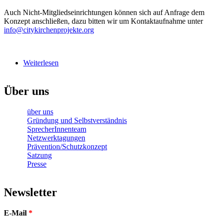
Auch Nicht-Mitgliedseinrichtungen können sich auf Anfrage dem
Konzept anschließen, dazu bitten wir um Kontaktaufnahme unter
info@citykirchenprojekte.org
haltepunkt-bank.jpg
Weiterlesen
über Haltepunkt Leben: Eine Kampagne des
Netzwerks Citykirchenprojekte!
Über uns
über uns
Gründung und Selbstverständnis
SprecherInnenteam
Netzwerktagungen
Prävention/Schutzkonzept
Satzung
Presse
Newsletter
E-Mail
*