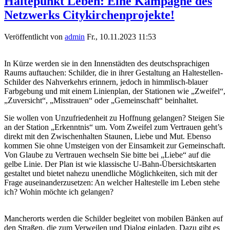
Haltepunkt Leben: Eine Kampagne des
Netzwerks Citykirchenprojekte!
Veröffentlicht von
admin
Fr., 10.11.2023 11:53
In Kürze werden sie in den Innenstädten des deutschsprachigen
nck_haltepunkt_leben_rgb.png
Raums auftauchen: Schilder, die in ihrer Gestaltung an Haltestellen-
Schilder des Nahverkehrs erinnern, jedoch in himmlisch-blauer
Farbgebung und mit einem Linienplan, der Stationen wie „Zweifel“,
„Zuversicht“, „Misstrauen“ oder „Gemeinschaft“ beinhaltet.
Sie wollen von Unzufriedenheit zu Hoffnung gelangen? Steigen Sie
an der Station „Erkenntnis“ um. Vom Zweifel zum Vertrauen geht’s
direkt mit den Zwischenhalten Staunen, Liebe und Mut. Ebenso
kommen Sie ohne Umsteigen von der Einsamkeit zur Gemeinschaft.
Von Glaube zu Vertrauen wechseln Sie bitte bei „Liebe“ auf die
gelbe Linie. Der Plan ist wie klassische U-Bahn-Übersichtskarten
gestaltet und bietet nahezu unendliche Möglichkeiten, sich mit der
Frage auseinanderzusetzen: An welcher Haltestelle im Leben stehe
ich? Wohin möchte ich gelangen?
Mancherorts werden die Schilder begleitet von mobilen Bänken auf
haltepunkt-fahrplan.jpg
den Straßen, die zum Verweilen und Dialog einladen. Dazu gibt es