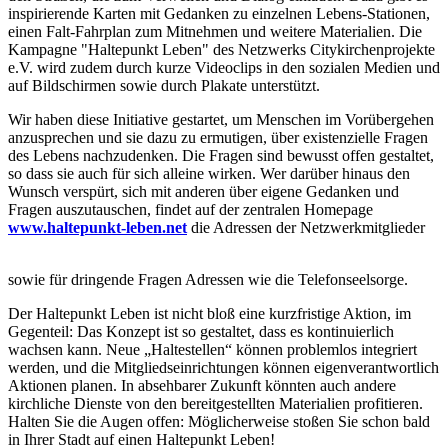
inspirierende Karten mit Gedanken zu einzelnen Lebens-Stationen,
einen Falt-Fahrplan zum Mitnehmen und weitere Materialien. Die
Kampagne "Haltepunkt Leben" des Netzwerks Citykirchenprojekte
e.V. wird zudem durch kurze Videoclips in den sozialen Medien und
auf Bildschirmen sowie durch Plakate unterstützt.
Wir haben diese Initiative gestartet, um Menschen im Vorübergehen
anzusprechen und sie dazu zu ermutigen, über existenzielle Fragen
des Lebens nachzudenken. Die Fragen sind bewusst offen gestaltet,
so dass sie auch für sich alleine wirken. Wer darüber hinaus den
Wunsch verspürt, sich mit anderen über eigene Gedanken und
Fragen auszutauschen, findet auf der zentralen Homepage
www.haltepunkt-leben.net
die Adressen der Netzwerkmitglieder
sowie für dringende Fragen Adressen wie die Telefonseelsorge.
haltepunkt-schild.jpg
Der Haltepunkt Leben ist nicht bloß eine kurzfristige Aktion, im
Gegenteil: Das Konzept ist so gestaltet, dass es kontinuierlich
wachsen kann. Neue „Haltestellen“ können problemlos integriert
werden, und die Mitgliedseinrichtungen können eigenverantwortlich
Aktionen planen. In absehbarer Zukunft könnten auch andere
kirchliche Dienste von den bereitgestellten Materialien profitieren.
Halten Sie die Augen offen: Möglicherweise stoßen Sie schon bald
in Ihrer Stadt auf einen Haltepunkt Leben!