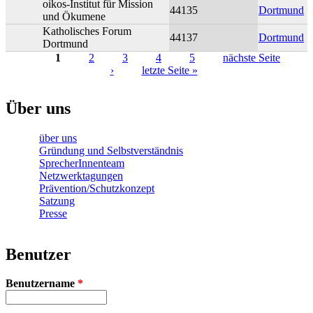
oikos-Institut für Mission
44135
Dortmund
und Ökumene
Katholisches Forum
44137
Dortmund
Dortmund
1
2
3
4
5
nächste Seite
›
letzte Seite »
Seiten
Über uns
über uns
Gründung und Selbstverständnis
SprecherInnenteam
Netzwerktagungen
Prävention/Schutzkonzept
Satzung
Presse
Benutzer
Benutzername
*