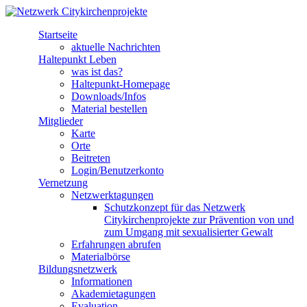
Direkt zum Inhalt
Startseite
Netzwerk
aktuelle Nachrichten
Haltepunkt Leben
Citykirchenprojekte
was ist das?
Haltepunkt-Homepage
Downloads/Infos
Material bestellen
Mitglieder
Karte
Orte
Beitreten
Login/Benutzerkonto
Vernetzung
Netzwerktagungen
Schutzkonzept für das Netzwerk
Citykirchenprojekte zur Prävention von und
zum Umgang mit sexualisierter Gewalt
Erfahrungen abrufen
Materialbörse
Bildungsnetzwerk
Informationen
Akademietagungen
Evaluation