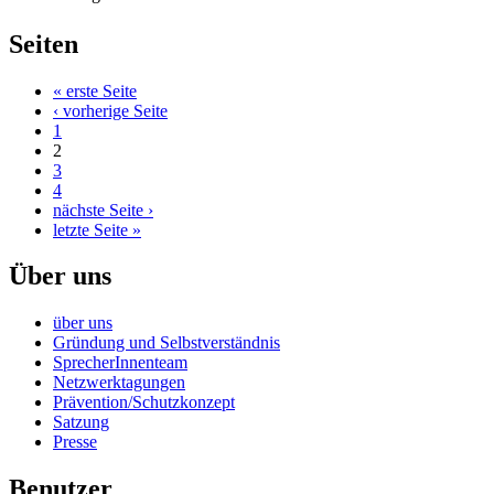
Seiten
« erste Seite
‹ vorherige Seite
1
2
3
4
nächste Seite ›
letzte Seite »
Über uns
über uns
Gründung und Selbstverständnis
SprecherInnenteam
Netzwerktagungen
Prävention/Schutzkonzept
Satzung
Presse
Benutzer