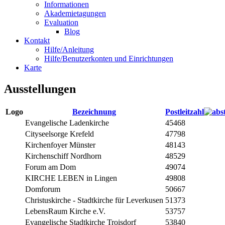
Informationen
Akademietagungen
Evaluation
Blog
Kontakt
Hilfe/Anleitung
Hilfe/Benutzerkonten und Einrichtungen
Karte
Ausstellungen
Logo
Bezeichnung
Postleitzahl
Evangelische Ladenkirche
45468
Cityseelsorge Krefeld
47798
Kirchenfoyer Münster
48143
Kirchenschiff Nordhorn
48529
Forum am Dom
49074
KIRCHE LEBEN in Lingen
49808
Domforum
50667
Christuskirche - Stadtkirche für Leverkusen
51373
LebensRaum Kirche e.V.
53757
Evangelische Stadtkirche Troisdorf
53840