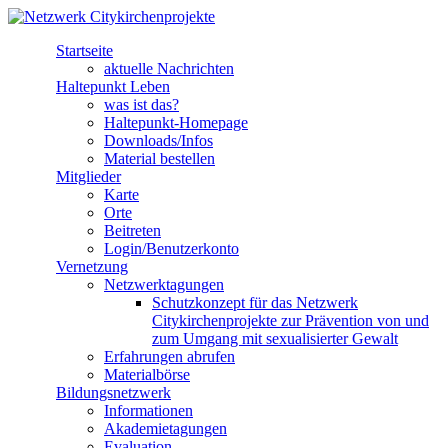
Direkt zum Inhalt
Startseite
Netzwerk
aktuelle Nachrichten
Haltepunkt Leben
Citykirchenprojekte
was ist das?
Haltepunkt-Homepage
Downloads/Infos
Material bestellen
Mitglieder
Karte
Orte
Beitreten
Login/Benutzerkonto
Vernetzung
Netzwerktagungen
Schutzkonzept für das Netzwerk
Citykirchenprojekte zur Prävention von und
zum Umgang mit sexualisierter Gewalt
Erfahrungen abrufen
Materialbörse
Bildungsnetzwerk
Informationen
Akademietagungen
Evaluation