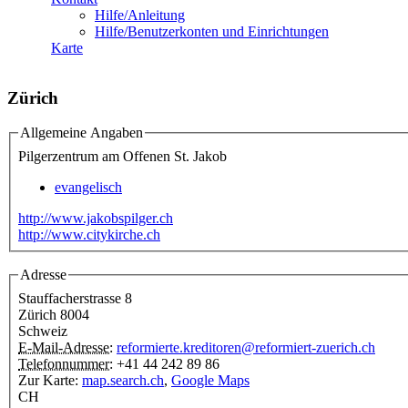
Hilfe/Anleitung
Hilfe/Benutzerkonten und Einrichtungen
Karte
Zürich
Allgemeine Angaben
Pilgerzentrum am Offenen St. Jakob
evangelisch
http://www.jakobspilger.ch
http://www.citykirche.ch
Adresse
Stauffacherstrasse 8
Zürich
8004
Schweiz
E-Mail-Adresse:
reformierte.kreditoren@reformiert-zuerich.ch
Telefonnummer:
+41 44 242 89 86
Zur Karte:
map.search.ch
,
Google Maps
CH