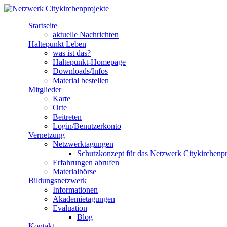
Direkt zum Inhalt
Startseite
Netzwerk
aktuelle Nachrichten
Haltepunkt Leben
Citykirchenprojekte
was ist das?
Haltepunkt-Homepage
Downloads/Infos
Material bestellen
Mitglieder
Karte
Orte
Beitreten
Login/Benutzerkonto
Vernetzung
Netzwerktagungen
Schutzkonzept für das Netzwerk Citykirchenpr
Erfahrungen abrufen
Materialbörse
Bildungsnetzwerk
Informationen
Akademietagungen
Evaluation
Blog
Kontakt