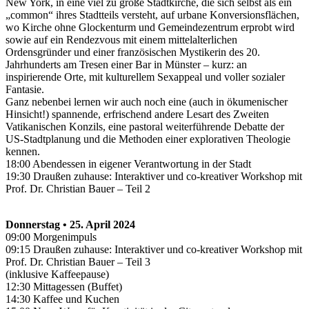
New York, in eine viel zu große Stadtkirche, die sich selbst als ein
„common“ ihres Stadtteils versteht, auf urbane Konversionsflächen,
wo Kirche ohne Glockenturm und Gemeindezentrum erprobt wird
sowie auf ein Rendezvous mit einem mittelalterlichen
Ordensgründer und einer französischen Mystikerin des 20.
Jahrhunderts am Tresen einer Bar in Münster – kurz: an
inspirierende Orte, mit kulturellem Sexappeal und voller sozialer
Fantasie.
Ganz nebenbei lernen wir auch noch eine (auch in ökumenischer
Hinsicht!) spannende, erfrischend andere Lesart des Zweiten
Vatikanischen Konzils, eine pastoral weiterführende Debatte der
US-Stadtplanung und die Methoden einer explorativen Theologie
kennen.
18:00 Abendessen in eigener Verantwortung in der Stadt
19:30 Draußen zuhause: Interaktiver und co-kreativer Workshop mit
Prof. Dr. Christian Bauer – Teil 2
Donnerstag • 25. April 2024
09:00 Morgenimpuls
09:15 Draußen zuhause: Interaktiver und co-kreativer Workshop mit
Prof. Dr. Christian Bauer – Teil 3
(inklusive Kaffeepause)
12:30 Mittagessen (Buffet)
14:30 Kaffee und Kuchen