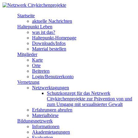
Direkt zum Inhalt
Startseite
Netzwerk
aktuelle Nachrichten
Haltepunkt Leben
Citykirchenprojekte
was ist das?
Haltepunkt-Homepage
Downloads/Infos
Material bestellen
Mitglieder
Karte
Orte
Beitreten
Login/Benutzerkonto
Vernetzung
Netzwerktagungen
Schutzkonzept für das Netzwerk
Citykirchenprojekte zur Prävention von und
zum Umgang mit sexualisierter Gewalt
Erfahrungen abrufen
Materialbörse
Bildungsnetzwerk
Informationen
Akademietagungen
Evaluation