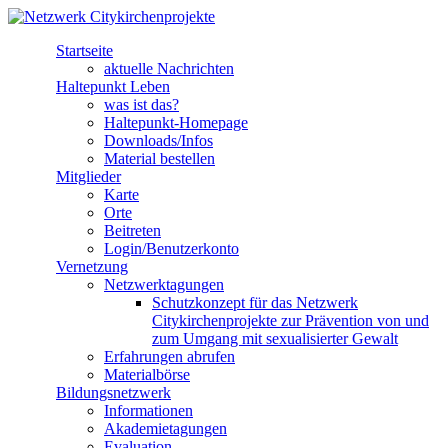
Direkt zum Inhalt
Startseite
Netzwerk
aktuelle Nachrichten
Haltepunkt Leben
Citykirchenprojekte
was ist das?
Haltepunkt-Homepage
Downloads/Infos
Material bestellen
Mitglieder
Karte
Orte
Beitreten
Login/Benutzerkonto
Vernetzung
Netzwerktagungen
Schutzkonzept für das Netzwerk
Citykirchenprojekte zur Prävention von und
zum Umgang mit sexualisierter Gewalt
Erfahrungen abrufen
Materialbörse
Bildungsnetzwerk
Informationen
Akademietagungen
Evaluation