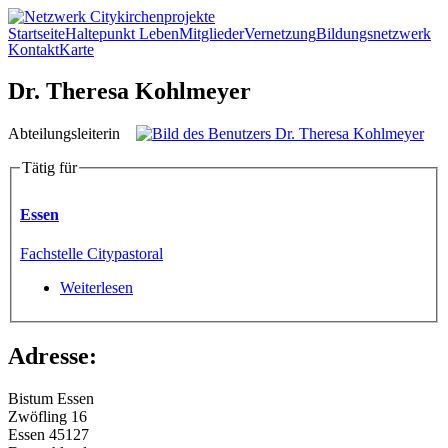
Direkt zum Inhalt
Startseite
Haltepunkt Leben
Mitglieder
Vernetzung
Bildungsnetzwerk
Kontakt
Karte
Netzwerk
Dr. Theresa Kohlmeyer
Citykirchenprojekte
Abteilungsleiterin
Tätig für
Essen
Fachstelle Citypastoral
Weiterlesen
über Essen
Adresse:
Bistum Essen
Zwöfling 16
Essen
45127