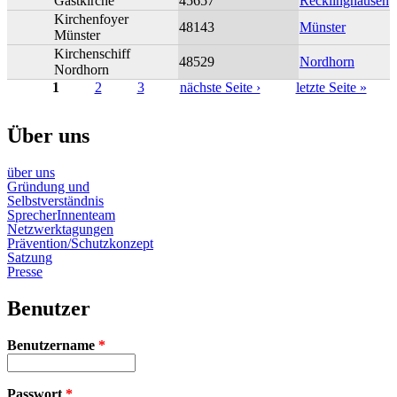
Gastkirche
45657
Recklinghausen
Kirchenfoyer
48143
Münster
Münster
Kirchenschiff
48529
Nordhorn
Nordhorn
1
2
3
nächste Seite ›
letzte Seite »
Seiten
Über uns
über uns
Gründung und
Selbstverständnis
SprecherInnenteam
Netzwerktagungen
Prävention/Schutzkonzept
Satzung
Presse
Benutzer
Benutzername
*
Passwort
*