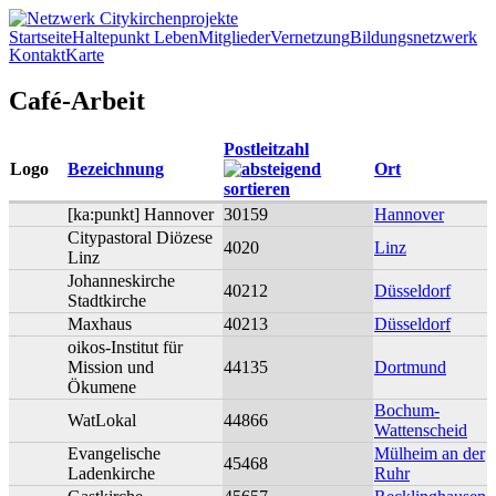
Direkt zum Inhalt
Startseite
Haltepunkt Leben
Mitglieder
Vernetzung
Bildungsnetzwerk
Kontakt
Karte
Netzwerk
Café-Arbeit
Citykirchenprojekte
Postleitzahl
Logo
Bezeichnung
Ort
[ka:punkt] Hannover
30159
Hannover
Citypastoral Diözese
4020
Linz
Linz
Johanneskirche
40212
Düsseldorf
Stadtkirche
Maxhaus
40213
Düsseldorf
oikos-Institut für
Mission und
44135
Dortmund
Ökumene
Bochum-
WatLokal
44866
Wattenscheid
Evangelische
Mülheim an der
45468
Ladenkirche
Ruhr