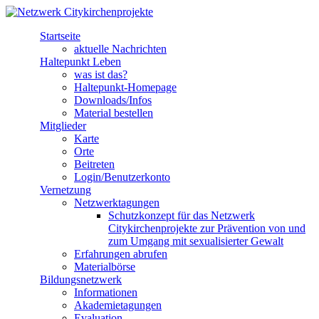
Direkt zum Inhalt
Startseite
Netzwerk
aktuelle Nachrichten
Haltepunkt Leben
Citykirchenprojekte
was ist das?
Haltepunkt-Homepage
Downloads/Infos
Material bestellen
Mitglieder
Karte
Orte
Beitreten
Login/Benutzerkonto
Vernetzung
Netzwerktagungen
Schutzkonzept für das Netzwerk
Citykirchenprojekte zur Prävention von und
zum Umgang mit sexualisierter Gewalt
Erfahrungen abrufen
Materialbörse
Bildungsnetzwerk
Informationen
Akademietagungen
Evaluation