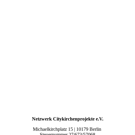
Netzwerk Citykirchenprojekte e.V.
Michaelkirchplatz 15 | 10179 Berlin
Steuernummer 27/673/57068