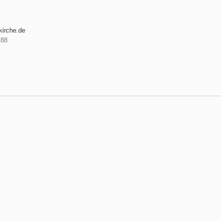
kirche.de
188