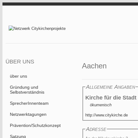
Direkt zum Inhalt
Netzwerk
Citykirchenprojekt
ÜBER UNS
Aachen
über uns
Allgemeine Angaben
Gründung und
Selbstverständnis
Kirche für die Stadt 
SprecherInnenteam
ökumenisch
Netzwerktagungen
http://www.citykirche.de
Prävention/Schutzkonzept
Adresse
Satzung